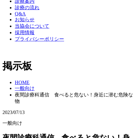
診療案内
診療の流れ
Q&A
お知らせ
当協会について
採用情報
プライバシーポリシー
掲示板
HOME
一般向け
夜間診療科通信 食べると危ない！身近に潜む危険な
物
2023/07/13
一般向け
夜間診療科通信 食べると危ない！身