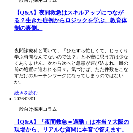
一般向け
採用コラム
【Q&A】夜間救急はスキルアップにつなが
る？生きた症例からロジックを学ぶ、教育体
制の裏側。
夜間診療科と聞いて、「ひたすら忙しくて、じっくり
学ぶ時間なんてないのでは？」と不安に思う方は少な
くありません。次から次へと急患が運び込まれ、目の
前の処置に追われる日々。気づけば、ただ件数をこな
すだけのルーチンワークになってしまうのではない
か...
続きを読む
2026/03/01
一般向け
採用コラム
【Q&A】「夜間救急＝過酷」は本当？大阪の
現場から、リアルな質問に本音で答えます。