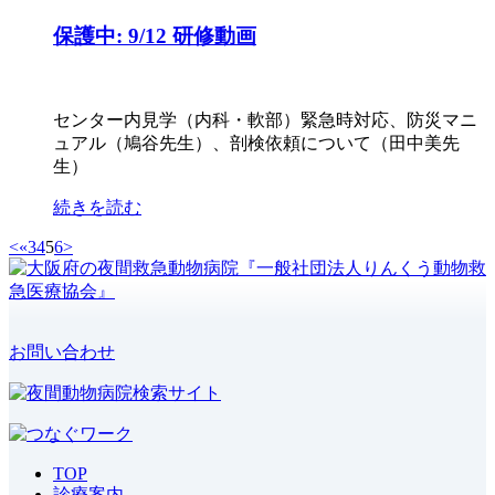
保護中: 9/12 研修動画
センター内見学（内科・軟部）緊急時対応、防災マニ
ュアル（鳩谷先生）、剖検依頼について（田中美先
生）
続きを読む
<
«
3
4
5
6
>
お問い合わせ
TOP
診療案内